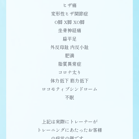
ヒザ痛
変形性ヒザ関節症
O脚 X脚 XO脚
坐骨神経痛
扁平足
外反母趾 内反小趾
肥満
脂質異常症
コロナ太り
体力低下 筋力低下
ロコモティブシンドローム
不眠
上記は実際にトレーナーが
トレーニングにあたったお客様
の症状の例です。